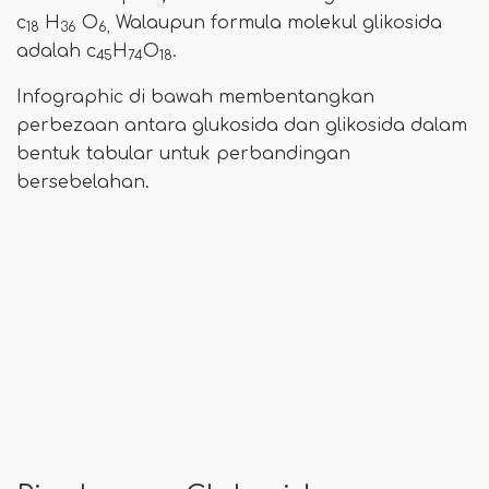
c
H
O
Walaupun formula molekul glikosida
18
36
6,
adalah c
H
O
.
45
74
18
Infographic di bawah membentangkan
perbezaan antara glukosida dan glikosida dalam
bentuk tabular untuk perbandingan
bersebelahan.