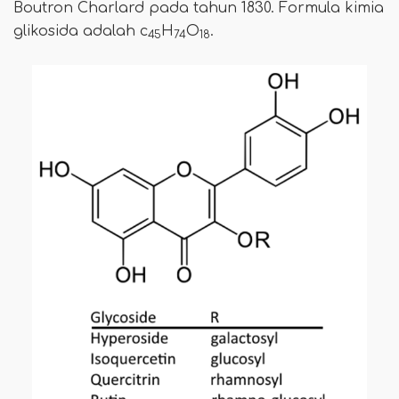
Boutron Charlard pada tahun 1830. Formula kimia
glikosida adalah c
H
O
.
45
74
18