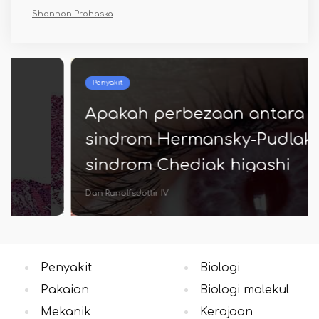
Shannon Prohaska
Penyakit
Apakah perbezaan antara
sindrom Hermansky-Pudlak dan
sindrom Chediak higashi
Dan Runolfsdottir IV
Penyakit
Biologi
Pakaian
Biologi molekul
Mekanik
Kerajaan