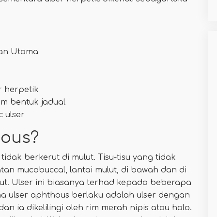
aan Utama
r herpetik
am bentuk jadual
c ulser
hous?
idak berkerut di mulut. Tisu-tisu yang tidak
patan mucobuccal, lantai mulut, di bawah dan di
embut. Ulser ini biasanya terhad kepada beberapa
a ulser aphthous berlaku adalah ulser dengan
 ia dikelilingi oleh rim merah nipis atau halo.