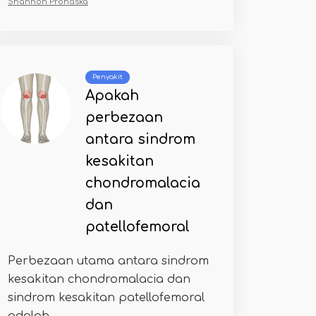
Shannon Prohaska
Penyakit
Apakah
perbezaan
antara sindrom
kesakitan
chondromalacia
dan
patellofemoral
Perbezaan utama antara sindrom
kesakitan chondromalacia dan
sindrom kesakitan patellofemoral