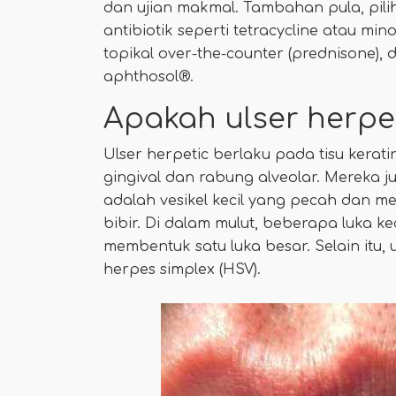
dan ujian makmal. Tambahan pula, pili
antibiotik seperti tetracycline atau min
topikal over-the-counter (prednisone), 
aphthosol®.
Apakah ulser herpe
Ulser herpetic berlaku pada tisu keratin d
gingival dan rabung alveolar. Mereka j
adalah vesikel kecil yang pecah dan m
bibir. Di dalam mulut, beberapa luka k
membentuk satu luka besar. Selain itu, 
herpes simplex (HSV).