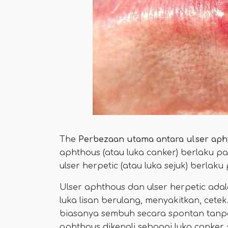
The
Perbezaan utama
antara ulser aph
aphthous (atau luka canker) berlaku pa
ulser herpetic (atau luka sejuk) berlaku 
Ulser aphthous dan ulser herpetic adala
luka lisan berulang, menyakitkan, cete
biasanya sembuh secara spontan tanpa 
aphthous dikenali sebagai luka canker, 