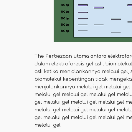
The
Perbezaan utama
antara elektrofo
dalam elektroforesis gel asli, biomolek
asli ketika menjalankannya melalui gel,
biomolekul kepentingan tidak mengekalk
menjalankannya melalui gel melalui gel m
melalui gel melalui gel melalui gel melalu
gel melalui gel melalui gel melalui gel me
melalui gel melalui gel melalui gel melalu
gel melalui gel melalui gel melalui gel me
melalui gel.