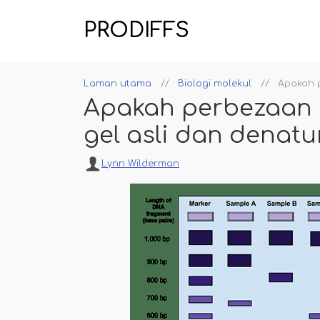
PRODIFFS
Laman utama
Biologi molekul
Apakah p
Apakah perbezaan a
gel asli dan denatu
Lynn Wilderman