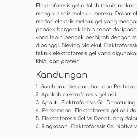
Elektroforesis gel adalah teknik makm
mengikut saiz molekul mereka. Dalam ele
medan elektrik melalui gel yang mengand
pendek bergerak lebih cepat daripada 
yang lebih pendek berhijrah dengan muda
dipanggil Sieving Molekul. Elektroforesi
teknik elektroforesis gel yang diguna
RNA, dan protein.
Kandungan
1. Gambaran Keseluruhan dan Perbez
2. Apakah elektroforesis gel asli
3. Apa itu Elektroforesis Gel Denaturing
4. Persamaan -Elektroforesis gel asli d
5. Elektroforesis Gel Vs Denaturing dal
6. Ringkasan -Elektroforesis Gel Native