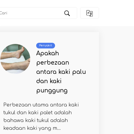
Penyakit
Apakah
perbezaan
antara kaki palu
dan kaki
punggung
Perbezaan utama antara kaki
tukul dan kaki palet adalah
bahawa kaki tukul adalah
keadaan kaki yang m...