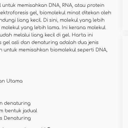
al untuk memisahkan DNA, RNA, atau protein
ktroforesis gel, biomolekul minat ditekan oleh
ungi liang kecil. Di sini, molekul yang lebih
molekul yang lebih lama. Ini kerana molekul
h melalui liang kecil di gel. Harta ini
s gel asli dan denaturing adalah dua jenis
kan untuk memisahkan biomolekul seperti DNA,
aan Utama
an denaturing
am bentuk jadual
 vs Denaturing