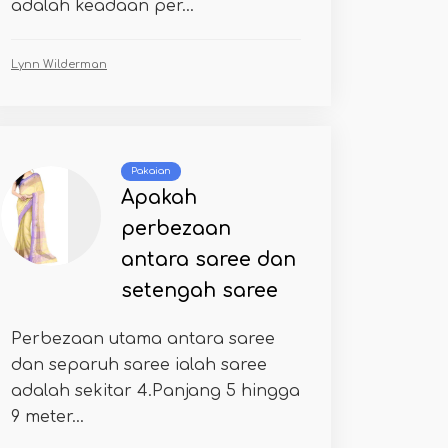
adalah keadaan per...
Lynn Wilderman
Pakaian
Apakah
perbezaan
antara saree dan
setengah saree
Perbezaan utama antara saree
dan separuh saree ialah saree
adalah sekitar 4.Panjang 5 hingga
9 meter...