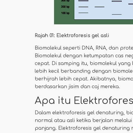
Rajah 01: Elektroforesis gel asli
Biomolekul seperti DNA, RNA, dan prote
Biomolekul dengan ketumpatan cas negat
cepat. Di samping itu, biomolekul yan
lebih kecil berbanding dengan biomolek
berhijrah lebih cepat. Akibatnya, biomo
berdasarkan jisim dan caj mereka.
Apa itu Elektrofore
Dalam elektroforesis gel denaturing, b
normal atau asli ketika berjalan melal
panjang. Elektroforesis gel denaturin