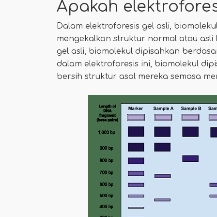
Apakah elektroforesi
Dalam elektroforesis gel asli, biomolek
mengekalkan struktur normal atau asli k
gel asli, biomolekul dipisahkan berdas
dalam elektroforesis ini, biomolekul di
bersih struktur asal mereka semasa mem