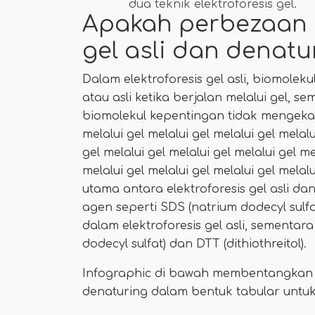
dua teknik elektroforesis gel.
Apakah perbezaan a
gel asli dan denatu
Dalam elektroforesis gel asli, biomole
atau asli ketika berjalan melalui gel, s
biomolekul kepentingan tidak mengekalk
melalui gel melalui gel melalui gel melalu
gel melalui gel melalui gel melalui gel me
melalui gel melalui gel melalui gel melal
utama antara elektroforesis gel asli 
agen seperti SDS (natrium dodecyl sulfa
dalam elektroforesis gel asli, sementa
dodecyl sulfat) dan DTT (dithiothreitol).
Infographic di bawah membentangkan pe
denaturing dalam bentuk tabular untu