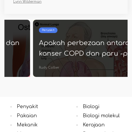
Lynn Wilderman
Penyakit
Apakah perbezaan antara
kanser COPD dan paru -paru
Rudy Collier
Penyakit
Biologi
Pakaian
Biologi molekul
Mekanik
Kerajaan