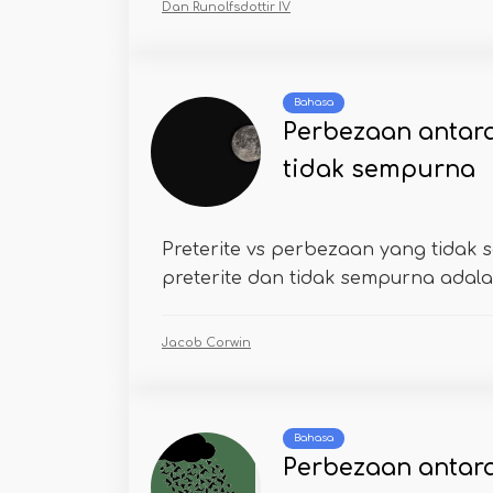
Dan Runolfsdottir IV
Bahasa
Perbezaan antara
tidak sempurna
Preterite vs perbezaan yang tidak
preterite dan tidak sempurna adalah 
Jacob Corwin
Bahasa
Perbezaan antar