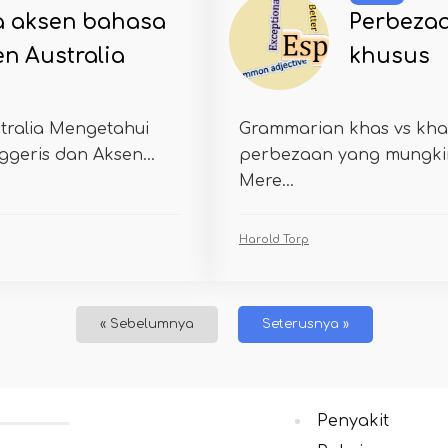
a aksen bahasa
Perbezaa
en Australia
khusus
tralia Mengetahui
Grammarian khas vs kha
geris dan Aksen...
perbezaan yang mungkin
Mere...
Harold Torp
« Sebelumnya
Seterusnya »
Penyakit