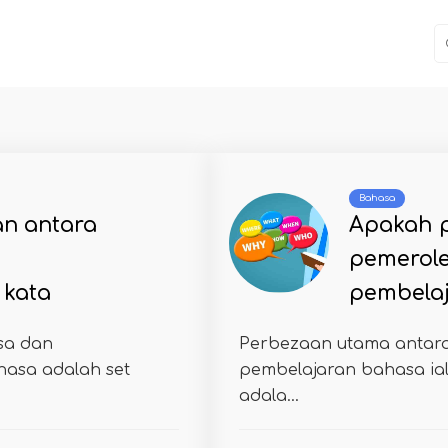
Bahasa
n antara
Apakah 
pemerol
 kata
pembela
sa dan
Perbezaan utama antar
hasa adalah set
pembelajaran bahasa ia
adala...