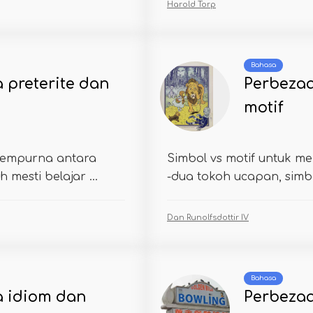
Harold Torp
Bahasa
 preterite dan
Perbezaa
motif
 sempurna antara
Simbol vs motif untuk 
mesti belajar ...
-dua tokoh ucapan, simbo
Dan Runolfsdottir IV
Bahasa
a idiom dan
Perbeza