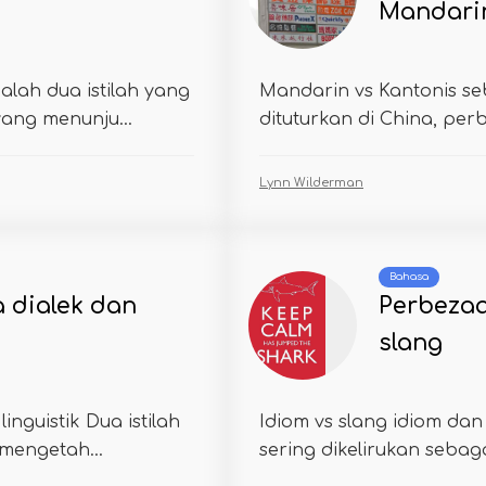
Mandarin
alah dua istilah yang
Mandarin vs Kantonis s
ang menunju...
dituturkan di China, pe
Lynn Wilderman
Bahasa
 dialek dan
Perbeza
slang
inguistik Dua istilah
Idiom vs slang idiom dan
mengetah...
sering dikelirukan sebaga