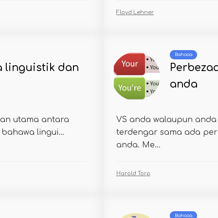
Floyd Lehner
Bahasa
 linguistik dan
Perbezaa
anda
zaan utama antara
VS anda walaupun and
bahawa lingui...
terdengar sama ada per
anda. Me...
Harold Torp
Bahasa